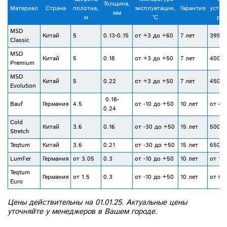
Толщина,
Материал
Страна
полотна,
эксплуатации,
Гарантия
устан
мм
м
°С
руб
MSD
Китай
5
0.13-0.15
от +3 до +60
7 лет
399-4
Classic
MSD
Китай
5
0.18
от +3 до +50
7 лет
400-5
Premium
MSD
Китай
5
0.22
от +3 до +50
7 лет
450-5
Evolution
0.18-
Bauf
Германия
4.5
от -10 до +50
10 лет
от 45
0.24
Cold
Китай
3.6
0.16
от -30 до +50
15 лет
500-6
Stretch
Teqtum
Китай
3.6
0.21
от -30 до +50
15 лет
650-8
LumFer
Германия
от 3.05
0.3
от -10 до +50
10 лет
от 10
Teqtum
Германия
от 1.5
0.3
от -10 до +50
10 лет
от 65
Euro
Цены действительны на 01.01.25. Актуальные цены
уточняйте у менеджеров в Вашем городе.