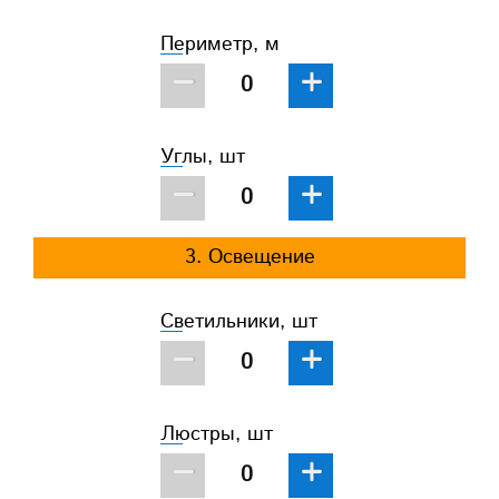
Периметр, м
−
+
Углы, шт
−
+
3. Освещение
Светильники, шт
−
+
Люстры, шт
−
+