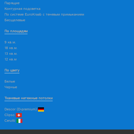
Парящие
Контурная подсветка
По системе EuroKraab с теневым примыканием
Бесщелевые
По площадям
9 кв.м.
18 кв.м.
13 кв.м.
12 кв.м
По цвету
Белые
Черные
Тканевые натяжные потолки
Descor (D-premium)
Clipso
Cerutti