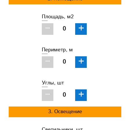
Площадь, м2
−
+
Периметр, м
−
+
Углы, шт
−
+
3. Освещение
Светильники, шт