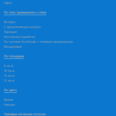
Офис
По типу примыкания к стене
Вставка
С декоративным шнуром
Парящие
Контурная подсветка
По системе EuroKraab с теневым примыканием
Бесщелевые
По площадям
9 кв.м.
18 кв.м.
13 кв.м.
12 кв.м
По цвету
Белые
Черные
Тканевые натяжные потолки