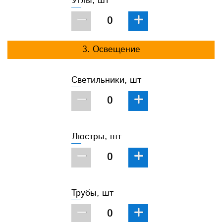
Углы, шт
−
+
3. Освещение
Светильники, шт
−
+
Люстры, шт
−
+
Трубы, шт
−
+