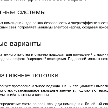
тные системы
лых помещений, где важна безопасность и энергоэффективнос
вый свет потребляет минимум электроэнергии, создавая яркое
ые варианты
натяжного полотна и отлично подходит для помещений с низки
оздавая эффект "парящего" освещения. Подвесной монтаж поз
натяжные потолки
требует профессионального подхода. Наши специалисты выполн
полотно, устанавливают закладные элементы, подключают низко
ы, огибать стены и колонны.
спределение света по всей площади помещения. Линейный све