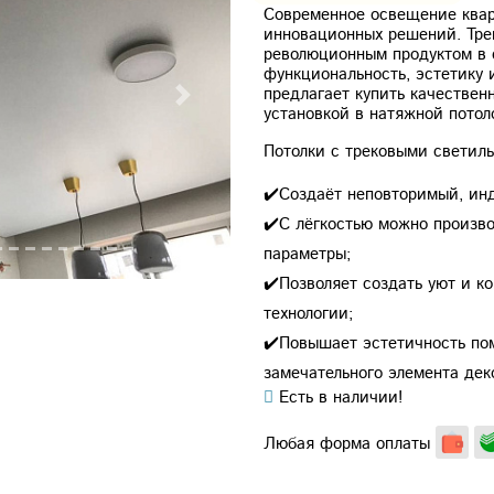
Современное освещение квар
инновационных решений. Трек
революционным продуктом в 
функциональность, эстетику
предлагает купить качестве
Next
установкой в натяжной потол
Потолки с трековыми свети
✔️Создаёт неповторимый, ин
✔️С лёгкостью можно произв
параметры;
✔️Позволяет создать уют и к
технологии;
✔️Повышает эстетичность по
замечательного элемента дек
Есть в наличии!
Любая форма оплаты