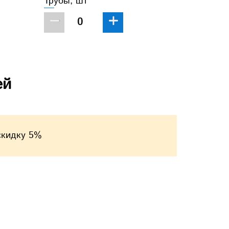
Трубы, шт
−
+
ей
скидку 5%