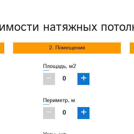
имости натяжных потол
2. Помещение
Площадь, м2
−
+
Периметр, м
−
+