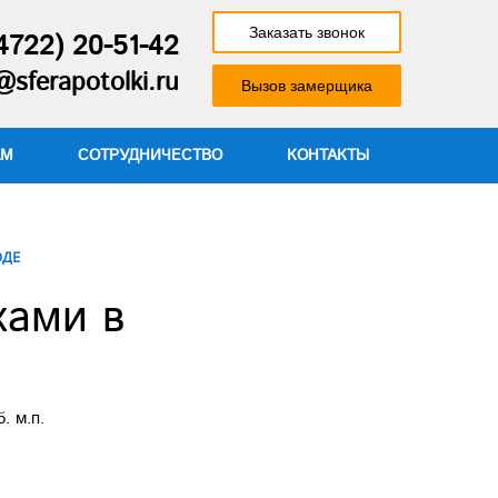
Заказать звонок
4722) 20-51-42
sferapotolki.ru
Вызов замерщика
АМ
СОТРУДНИЧЕСТВО
КОНТАКТЫ
ОДЕ
ками в
. м.п.