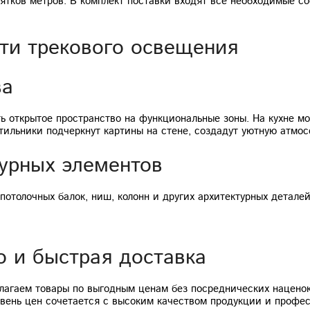
сятков метров. В комплект поставки входят все необходимые с
ти трекового освещения
ва
ь открытое пространство на функциональные зоны. На кухне м
етильники подчеркнут картины на стене, создадут уютную атмо
урных элементов
потолочных балок, ниш, колонн и других архитектурных деталей
о и быстрая доставка
агаем товары по выгодным ценам без посреднических наценок
овень цен сочетается с высоким качеством продукции и профе