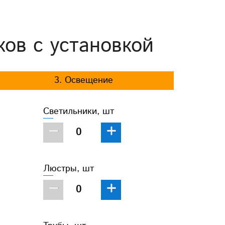
ков с установкой
3. Освещение
Светильники, шт
−
+
Люстры, шт
−
+