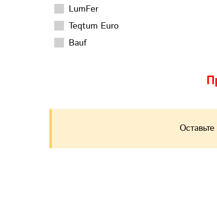
LumFer
Teqtum Euro
Bauf
П
Оставьте