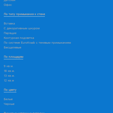
Детская
Офис
По типу примыкания к стене
Вставка
С декоративным шнуром
Парящие
Контурная подсветка
По системе EuroKraab с теневым примыканием
Бесщелевые
По площадям
9 кв.м.
18 кв.м.
13 кв.м.
12 кв.м
По цвету
Белые
Черные