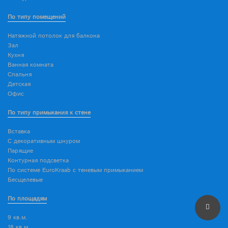
По типу помещений
Натяжной потолок для балкона
Зал
Кухня
Ванная комната
Спальня
Детская
Офис
По типу примыкания к стене
Вставка
С декоративным шнуром
Парящие
Контурная подсветка
По системе EuroKraab с теневым примыканием
Бесщелевые
По площадям
9 кв.м.
18 кв.м.