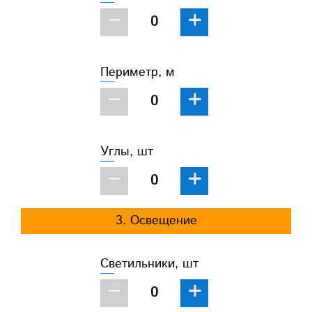
−
+
Периметр, м
−
+
Углы, шт
−
+
3. Освещение
Светильники, шт
−
+