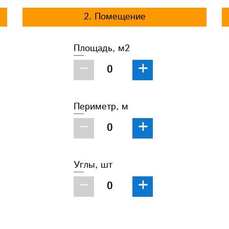
2. Помещение
Площадь, м2
−
+
Периметр, м
−
+
Углы, шт
−
+