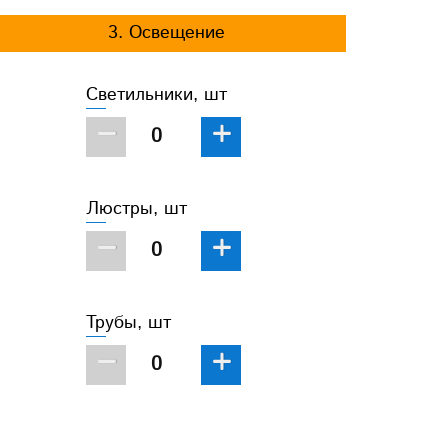
3. Освещение
Светильники, шт
−
+
Люстры, шт
−
+
Трубы, шт
−
+