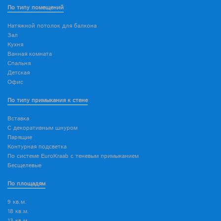
По типу помещений
Натяжной потолок для балкона
Зал
Кухня
Ванная комната
Спальня
Детская
Офис
По типу примыкания к стене
Вставка
С декоративным шнуром
Парящие
Контурная подсветка
По системе EuroKraab с теневым примыканием
Бесщелевые
По площадям
9 кв.м.
18 кв.м.
13 кв.м.