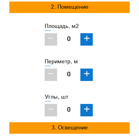
2. Помещение
Площадь, м2
−
+
Периметр, м
−
+
Углы, шт
−
+
3. Освещение