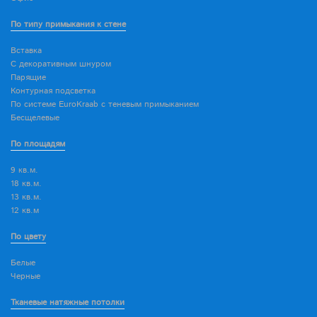
По типу примыкания к стене
Вставка
С декоративным шнуром
Парящие
Контурная подсветка
По системе EuroKraab с теневым примыканием
Бесщелевые
По площадям
9 кв.м.
18 кв.м.
13 кв.м.
12 кв.м
По цвету
Белые
Черные
Тканевые натяжные потолки