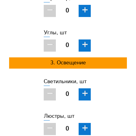
−
+
Углы, шт
−
+
3. Освещение
Светильники, шт
−
+
Люстры, шт
−
+